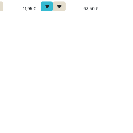
 met fijne
flessen van elk: rood, wit en
e druivensoort is
schuimwijn. Alcoholvrij met
11,95
€
63,50
€
rd, een typische
de smaak van echte wijn —
rt van de
om te ontdekken.
Drink hem aan 8°.
g calorieën.