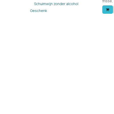
frisse,
Schuimwijn zonder alcohol
alcohol
smaakt 
Geschenk
Wordt 
gewone
wordt 
Druive
blanc 
hem aa
calorie