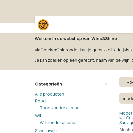
Overslaan naar inhoud
Home
Shop
Proefpak
Welkom in de webshop van Wine&Shine
Via "zoeken" hieronder kan je gemakkelijk de juist
Je kan zoeken op een gerecht, naam van de wijn, dr
Ro
Categorieën
Alle producten
Rood
Rood zonder alcohol
Modera
Wit
wit Cu
Wit zonder alcohol
Sauvig
Alcohol
Schuimwijn