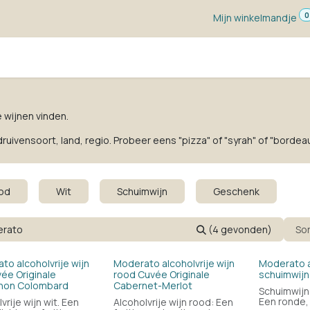
0
Mijn winkelmandje
ketten
Wijn voor ...
Wijnmakers
Blog
w
e wijnen vinden.
uivensoort, land, regio. Probeer eens "pizza" of "syrah" of "bordeau
od
Wit
Schuimwijn
Geschenk
(4 gevonden)
So
to alcoholvrije wijn
Moderato alcoholvrije wijn
Moderato a
vée Originale
rood Cuvée Originale
schuimwijn
non Colombard
Cabernet-Merlot
Schuimwijn
Een ronde, 
vrije wijn wit. Een
Alcoholvrije wijn rood: Een