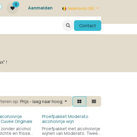
0
Aanmelden
Nederlands (BE)
ie zijn we ?
FAQ
Evenementen
Contact
x" !
rteren op:
Prijs - laag naar hoog
lcoholvrije
Proefpakket Moderato
 Cuvée Originale
alcoholvrije wijn
 zonder alcohol.
Proefpakket met alcoholvrije
lichte en frisse
wijnen van Moderato. Twee