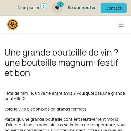
Se rendre au contenu
0
0
Mon panier
Se connecter
Contact
Une grande bouteille de vin ?
une bouteille magnum: festif
et bon
Fête de famille, un verre entre amis ? Pourquoi pas une grande
bouteille ?
Voici le vins disponibles en grands formats
Parce qu'une grande bouteille contient relativement moins
d'air et est moins sensible aux variations de température, vous
pouvez la conserver plus longtemps dans votre cave que les