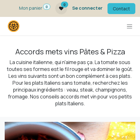
Se rendre au contenu
0
0
Mon panier
Se connecter
Contact
Accords mets vins Pâtes & Pizza
La cuisine italienne, qui n'aime pas ça. La tomate sous
toutes ses formes est le fil rouge et va dominer le goût.
Les vins suivants sont un bon complément à ces plats.
Pour les plats Italiens sans tomate, recherchez les
principaux ingrédients : veau, steak, champignons,
fromage. Nos conseils accords met vin pour vos petits
plats Italiens.