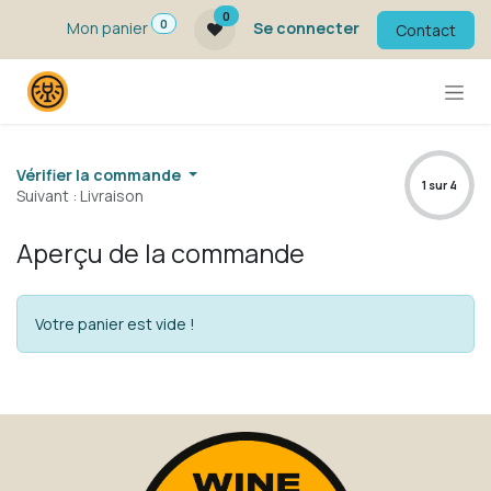
Se rendre au contenu
0
0
Mon panier
Se connecter
Contact
Vérifier la commande
1 sur 4
Suivant : Livraison
Aperçu de la commande
Votre panier est vide !