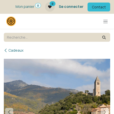
Se rendre au contenu
0
0
Mon panier
Se connecter
Contact
Cadeaux