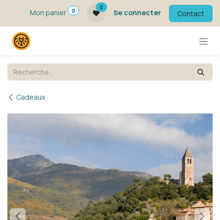
Se rendre au contenu
0
0
Mon panier
Se connecter
Contact
Cadeaux