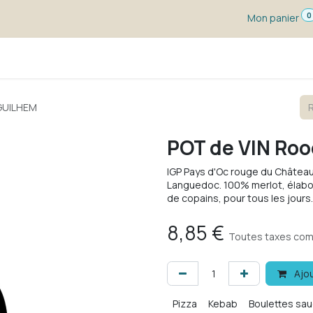
0
Mon panier
s dégustation
Un vin pour ...
Vignerons
Blog
 GUILHEM
POT de VIN Roo
IGP Pays d'Oc rouge du Château
Languedoc. 100% merlot, élaboré 
de copains, pour tous les jours.
8,85
€
Toutes taxes com
Ajou
Pizza
Kebab
Boulettes sa