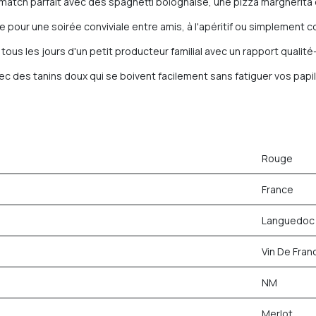
 match parfait avec des spaghetti bolognaise, une pizza margherit
 pour une soirée conviviale entre amis, à l'apéritif ou simplemen
ous les jours d'un petit producteur familial avec un rapport qualité-
vec des tanins doux qui se boivent facilement sans fatiguer vos papil
Rouge
France
Languedoc
Vin De Fran
NM
Merlot