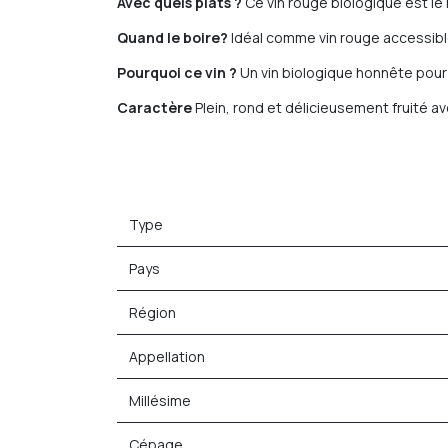
Avec quels plats ?
Ce vin rouge biologique est le
Quand le boire?
Idéal comme vin rouge accessible
Pourquoi ce vin ?
Un vin biologique honnête pour t
Caractère
Plein, rond et délicieusement fruité a
Type
Pays
Région
Appellation
Millésime
Cépage