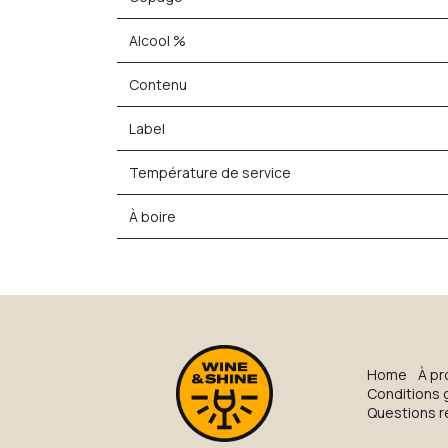
Alcool %
Contenu
Label
Température de service
À boire
H​o​me
À pr
Conditions 
Questions 