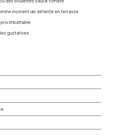
a ou des boulettes sauce tomate.
t comme moment de détente en terrasse.
prix imbattable.
les gustatives.
ce