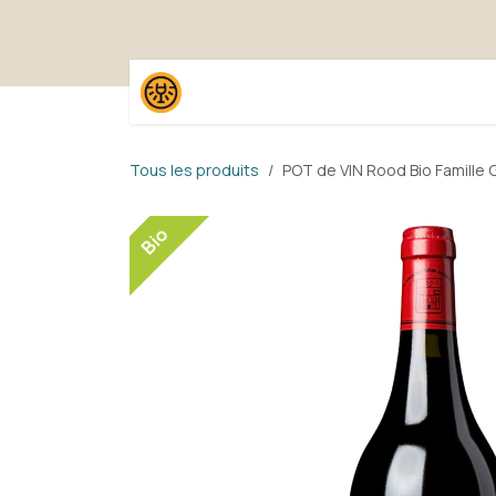
Se rendre au contenu
Accueil
Boutique
Pack
Tous les produits
POT de VIN Rood Bio Famille
Bio