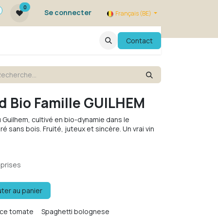
0
Se connecter
Français (BE)
qui sommes nous ?
FAQ
Contact
Evenements
d Bio Famille GUILHEM
 Guilhem, cultivé en bio-dynamie dans le
sans bois. Fruité, juteux et sincère. Un vrai vin
prises
ter au panier
uce tomate
Spaghetti bolognese