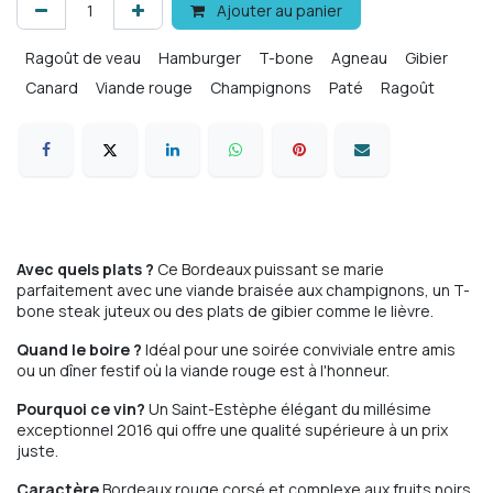
Ajouter au panier
Ragoût de veau
Hamburger
T-bone
Agneau
Gibier
Canard
Viande rouge
Champignons
Paté
Ragoût
Avec quels plats ?
Ce Bordeaux puissant se marie
parfaitement avec une viande braisée aux champignons, un T-
bone steak juteux ou des plats de gibier comme le lièvre.
Quand le boire ?
Idéal pour une soirée conviviale entre amis
ou un dîner festif où la viande rouge est à l'honneur.
Pourquoi ce vin?
Un Saint-Estèphe élégant du millésime
exceptionnel 2016 qui offre une qualité supérieure à un prix
juste.
Caractère
Bordeaux rouge corsé et complexe aux fruits noirs