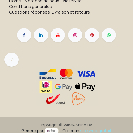
H​o​me
À propos de nous
Vie Privée
Conditions générales
Questions réponses
Livraison et retours
Copyright ©
Wine&Shine BV
Généré par
- Créer un
site web gratuit