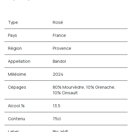
Type
Rosé
Pays
France
Région
Provence
Appellation
Bandol
Millésime
2024
Cépages
80% Mourvèdre, 10% Grenache,
10% Cinsault
Alcool %
13,5
Contenu
75cl
Label
Bio, HVE