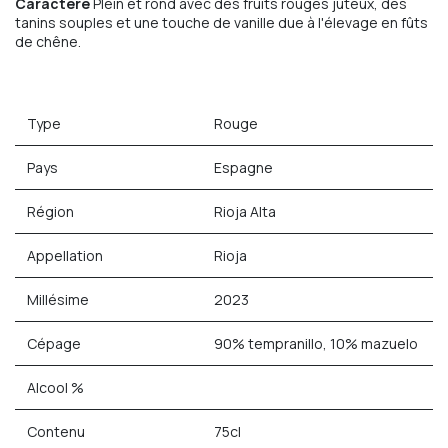
Caractère
Plein et rond avec des fruits rouges juteux, des
tanins souples et une touche de vanille due à l'élevage en fûts
de chêne.
Type
Rouge
Pays
Espagne
Région
Rioja Alta
Appellation
Rioja
Millésime
2023
Cépage
90% tempranillo, 10% mazuelo
Alcool %
Contenu
75cl