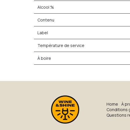
Alcool %
Contenu
Label
Température de service
À boire
H​o​me
À pr
Conditions 
Questions 