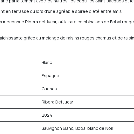
ie parfaitement avec les huîtres, les coquilles Saint-Jacques et le 
ant en terrasse ou lors d'une agréable soirée d'été entre amis.
la méconnue Ribera del Júcar, où la rare combinaison de Bobal rouge
raîchissante grâce au mélange de raisins rouges charnus et de raisins
Blanc
Espagne
Cuenca
Ribera Del Jucar
2024
Sauvignon Blanc, Bobal blanc de Noir