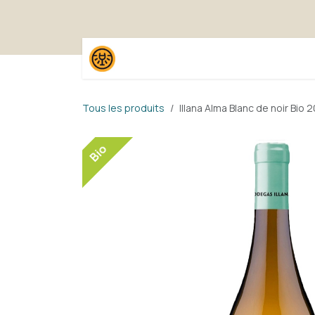
Se rendre au contenu
Accueil
Boutique
Pack
Tous les produits
Illana Alma Blanc de noir Bio 
Bio