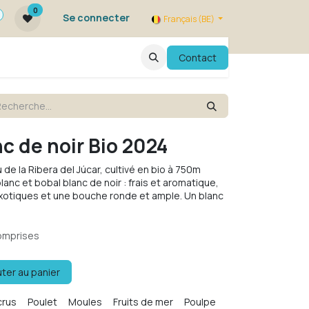
0
Se connecter
Français (BE)
qui sommes nous ?
FAQ
Contact
Evenements
nc de noir Bio 2024
 de la Ribera del Júcar, cultivé en bio à 750m
lanc et bobal blanc de noir : frais et aromatique,
xotiques et une bouche ronde et ample. Un blanc
omprises
ter au panier
crus
Poulet
Moules
Fruits de mer
Poulpe