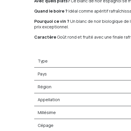
Avec quels plats?
Ce blanc de noir espagnol se mar
Quand le boire ?
Idéal comme apéritif rafraîchiss
Pourquoi ce vin ?
Un blanc de noir biologique de 
prix exceptionnel.
Caractère
Goût rond et fruité avec une finale raf
Type
Pays
Région
Appellation
Millésime
Cépage