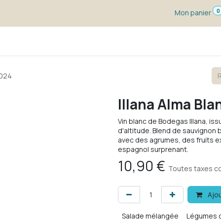
0
Mon panier
s dégustation
Un vin pour ...
Vignerons
Blog
2024
Illana Alma Bla
Vin blanc de Bodegas Illana, issu
d'altitude. Blend de sauvignon b
avec des agrumes, des fruits e
espagnol surprenant.
10,90
€
Toutes taxes c
Ajou
Salade mélangée
Légumes 