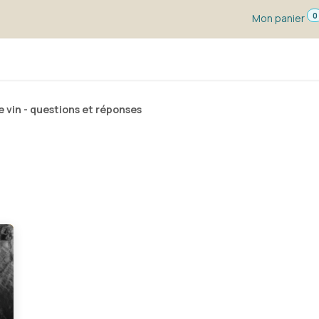
0
Mon panier
s dégustation
Un vin pour ...
Vignerons
Blog
e vin - questions et réponses