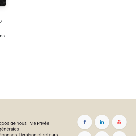
o
ens
opos de nous
Vie Privée
générales
réponses
Livraison et retours