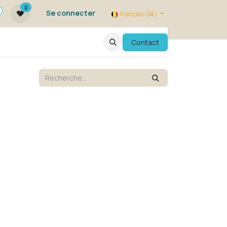
0
Se connecter
Français (BE)
qui sommes nous ?
FAQ
Contact
Evenements