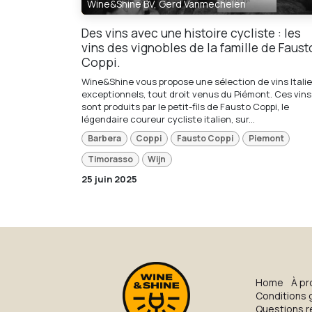
Wine&Shine BV, Gerd Vanmechelen
Des vins avec une histoire cycliste : les
vins des vignobles de la famille de Faust
Coppi.
Wine&Shine vous propose une sélection de vins Itali
exceptionnels, tout droit venus du Piémont. Ces vins
sont produits par le petit-fils de Fausto Coppi, le
légendaire coureur cycliste italien, sur...
Barbera
Coppi
Fausto Coppi
Piemont
Timorasso
Wijn
25 juin 2025
H​o​me
À pr
Conditions 
Questions 