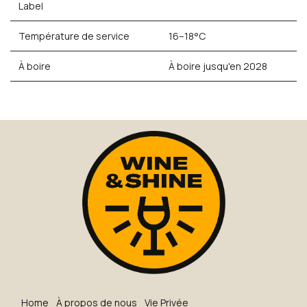
Label
Température de service
16–18°C
À boire
À boire jusqu'en 2028
H​o​me
À propos de nous
Vie Privée