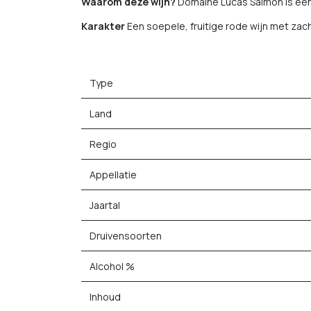
Waarom deze wijn?
Domaine Lucas Salmon is een 
Karakter
Een soepele, fruitige rode wijn met za
Type
Land
Regio
Appellatie
Jaartal
Druivensoorten
Alcohol %
Inhoud