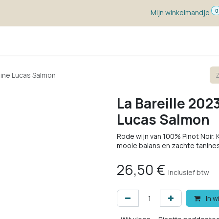
0
Mijn winkelmandje
ketten
Wijn voor ...
Wijnmakers
Blog
w
aine Lucas Salmon
La Bareille 202
Lucas Salmon
Rode wijn van 100% Pinot Noir. Kr
mooie balans en zachte tanines
26,50
€
Inclusief btw
In w