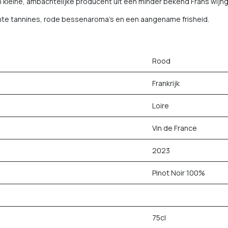
kleine, ambachtelijke producent uit een minder bekend Frans wijnge
chte tannines, rode bessenaroma's en een aangename frisheid.
Rood
Frankrijk
Loire
Vin de France
2023
Pinot Noir 100%
75cl