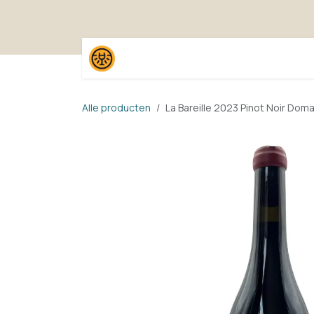
Overslaan naar inhoud
Home
Shop
Proefpak
Alle producten
La Bareille 2023 Pinot Noir Dom