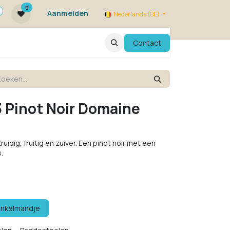
0
Aanmelden
Nederlands (BE)
ie zijn we ?
FAQ
Evenementen
Contact
3 Pinot Noir Domaine
uidig, fruitig en zuiver. Een pinot noir met een
.
inkelmandje