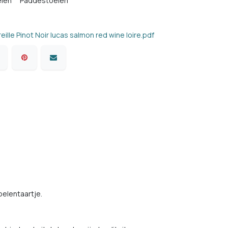
elen
Paddestoelen
ille Pinot Noir lucas salmon red wine loire.pdf
elentaartje.