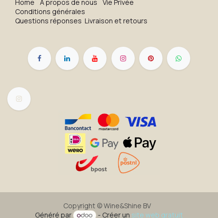
H​o​me
À propos de nous
Vie Privée
Conditions générales
Questions réponses
Livraison et retours
Copyright ©
Wine&Shine BV
Généré par
- Créer un
site web gratuit