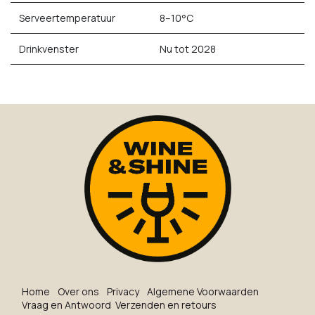
Serveertemperatuur
8–10°C
Drinkvenster
Nu tot 2028
Ho​me
O​ve​r on​s
Privacy
Algemene Voorwaarden
Vraag en Antwoord
Verzenden en retours