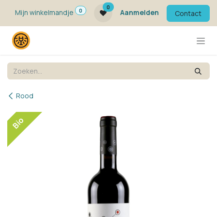
Overslaan naar inhoud
0
0
Mijn winkelmandje
Aanmelden
Contact
Rood
Bio