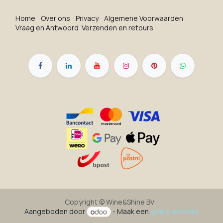
Ho​me
O​ve​r on​s
Privacy
Algemene Voorwaarden
Vraag en Antwoord
Verzenden en retours
Copyright ©
Wine&Shine BV
Aangeboden door
- Maak een
gratis website