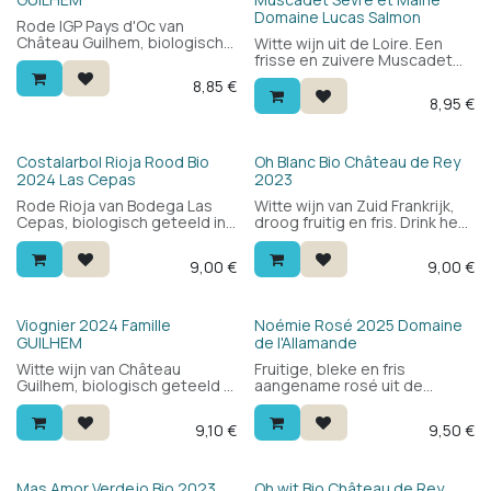
Domaine Lucas Salmon
Rode IGP Pays d'Oc van
Château Guilhem, biologisch
Witte wijn uit de Loire. Een
en biodynamisch geteeld in
frisse en zuivere Muscadet
de Languedoc. 100% merlot,
voor bij de mosselen. 100%
8,85
€
zonder hout gemaakt. Fruitig,
Melon de Bourgogne.
8,95
€
sappig en eerlijk. Een echte
vriendenwijn voor elke dag.
Bio
Bio
Costalarbol Rioja Rood Bio
Oh Blanc Bio Château de Rey
2024 Las Cepas
2023
Rode Rioja van Bodega Las
Witte wijn van Zuid Frankrijk,
Cepas, biologisch geteeld in
droog fruitig en fris. Drink hem
Uruñuela. Blend van graciano,
bij visgerechten of aziatische
garnacha en tempranillo:
keuken en salades.
9,00
€
9,00
€
rond, fruitig en toegankelijk.
Druivensoorten macabeu en
Lekker bij pizza, pasta of
vermentino. Een echt
barbecue.
zomerwijntje.
Viognier 2024 Famille
Noémie Rosé 2025 Domaine
GUILHEM
de l'Allamande
Witte wijn van Château
Fruitige, bleke en fris
Guilhem, biologisch geteeld in
aangename rosé uit de
de Languedoc. 100% viognier:
Provence voor een zachte
aromatisch en bloemig met
prijs. Drink hem als aperitief of
9,10
€
9,50
€
wit fruit, een ronde mond en
bij je zomerse salades. Een
een frisse afdronk. Lekker als
relatief goedkope rosé voor
aperitief of bij het eten.
de kwaliteit die je krijgt.
Mas Amor Verdejo Bio 2023
Oh wit Bio Château de Rey