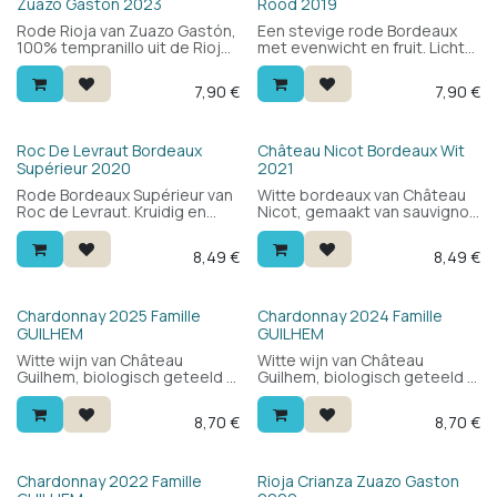
Zuazo Gaston 2023
Rood 2019
Rode Rioja van Zuazo Gastón,
Een stevige rode Bordeaux
100% tempranillo uit de Rioja
met evenwicht en fruit. Lichte
Alavesa. Fruitig, vlot drinkbaar
houttoets, top voor de prijs.
en modern — zonder
7,90
€
7,90
€
poespas. Perfect bij comfort
food en alledaagse
maaltijden.
HVE
Roc De Levraut Bordeaux
Château Nicot Bordeaux Wit
Supérieur 2020
2021
Rode Bordeaux Supérieur van
Witte bordeaux van Château
Roc de Levraut. Kruidig en
Nicot, gemaakt van sauvignon
evenwichtig met rood fruit en
blanc. Licht, fris en fijn met
zachte tannines. Een
mooie finesse. Een
8,49
€
8,49
€
klassieke bordeaux voor
aantrekkelijke witte bordeaux
weinig geld — past bij bijna
voor een zachte prijs.
alles en elke gelegenheid.
Chardonnay 2025 Famille
Chardonnay 2024 Famille
GUILHEM
GUILHEM
Witte wijn van Château
Witte wijn van Château
Guilhem, biologisch geteeld in
Guilhem, biologisch geteeld in
de Languedoc. 100%
de Languedoc. 100%
chardonnay: fris en fruitig,
chardonnay: fris en fruitig,
8,70
€
8,70
€
toegankelijk en veelzijdig.
toegankelijk en veelzijdig.
Lekker als aperitief of bij vis
Lekker als aperitief of bij vis
en zeevruchten. Veel wijn voor
en zeevruchten. Veel wijn voor
de prijs.
de prijs.
Chardonnay 2022 Famille
Rioja Crianza Zuazo Gaston