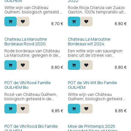
GUILHEM
2022
Witte wijn van Château
Rode Rioja Crianza van Zuazo
Guilhem, biologisch geteeld in
Gastón, 100% tempranillo uit
de Languedoc. 100%
de Rioja Alavesa. 12 maanden
chardonnay: fris en fruitig,
op Frans en Amerikaans
8,70
€
8,80
€
toegankelijk en veelzijdig.
eikenhout: fruitig en vlot
Lekker als aperitief of bij vis
drinkbaar met vanille, kruiden
en zeevruchten. Veel wijn voor
en een moderne,
de prijs.
toegankelijke stijl. Voor elke
Chateau La Maroutine
Chateau La Maroutine
gelegenheid.
Bordeaux Rood 2020
Bordeaux wit 2024
Rode bordeaux van Château
Een witte wijn van sauvignon
La Maroutine, gelegen in de
blanc uit de streek van
Graves op grindrijke bodems.
Bordeaux. Gunstig en lekker.
Een toegankelijke blend van
Een wij die je zowel als
8,80
€
8,80
€
merlot en cabernet sauvignon
aperitief als bij licht eten kan
met rood fruit, zachte
drinken.
tannines en een vleugje hout.
Klassiek Bordeaux zonder
Bio
Bio
POT de VIN Rosé Famille
POT de VIN Wit Bio Famille
poespas.
GUILHEM Bio
GUILHEM
Rosé van Château Guilhem,
Witte wijn van Château
biologisch geteeld in de
Guilhem, biologisch geteeld in
Languedoc. Fris en fruitig met
de Languedoc. 100%
finesse. Lekker als aperitief of
chardonnay, zonder hout
8,85
€
8,85
€
bij salades.
gemaakt: fris en fruitig met
witte bloemen, rijp fruit en
een romige afdronk. Voor
iedereen, voor elke
Bio
POT de VIN Rood Bio Famille
Mise de Printemps 2025
gelegenheid.
GUILHEM
Muscadet Sèvre et Maine