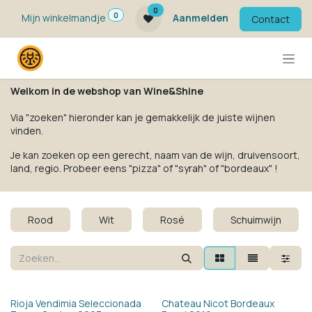
Overslaan naar inhoud
0
0
Mijn winkelmandje
Aanmelden
Contact
Welkom in de webshop van Wine&Shine
Via "zoeken" hieronder kan je gemakkelijk de juiste wijnen
vinden.
Je kan zoeken op een gerecht, naam van de wijn, druivensoort,
land, regio. Probeer eens "pizza" of "syrah" of "bordeaux" !
Rood
Wit
Rosé
Schuimwijn
Rioja Vendimia Seleccionada
Chateau Nicot Bordeaux