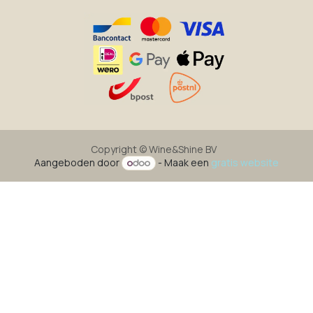
Copyright ©
Wine&Shine BV
Aangeboden door
- Maak een
gratis website