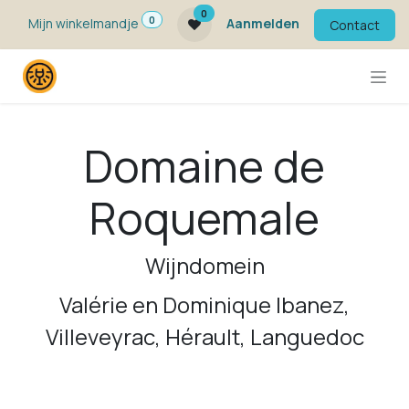
Overslaan naar inhoud
0
0
Mijn winkelmandje
Aanmelden
Contact
Domaine de
Roquemale
Wijndomein
Valérie en Dominique Ibanez,
Villeveyrac, Hérault, Languedoc