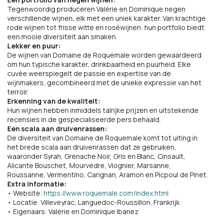
Tegenwoordig produceren Valérie en Dominique negen
verschillende wijnen, elk met een uniek karakter. Van krachtige
rode wijnen tot frisse witte en roséwijnen: hun portfolio biedt
een mooie diversiteit aan smaken.
Lekker en puur:
De wijnen van Domaine de Roquemale worden gewaardeerd
om hun typische karakter, drinkbaarheid en puurheid. Elke
cuvée weerspiegelt de passie en expertise van de
wijnmakers, gecombineerd met de unieke expressie van het
terroir.
Erkenning van de kwaliteit:
Hun wijnen hebben inmiddels talrijke prijzen en uitstekende
recensies in de gespecialiseerde pers behaald.
Een scala aan druivenrassen:
De diversiteit van Domaine de Roquemale komt tot uiting in
het brede scala aan druivenrassen dat ze gebruiken,
waaronder Syrah, Grenache Noir, Gris en Blanc, Cinsault,
Alicante Bouschet, Mourvèdre, Viognier, Marsanne,
Roussanne, Vermentino, Carignan, Aramon en Picpoul de Pinet.
Extra informatie:
• Website:
https://www.roquemale.com/index.html
• Locatie: Villeveyrac, Languedoc-Roussillon, Frankrijk
• Eigenaars: Valérie en Dominique Ibanez