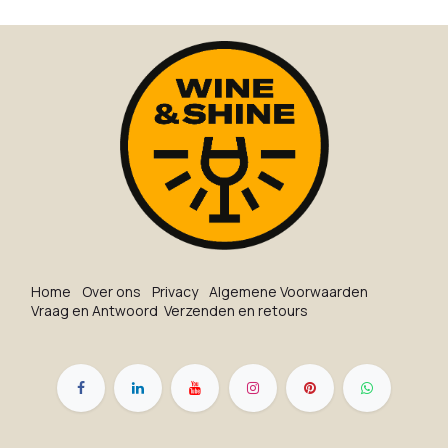
Ho​me
O​ve​r on​s
Privacy
Algemene Voorwaarden
Vraag en Antwoord
Verzenden en retours