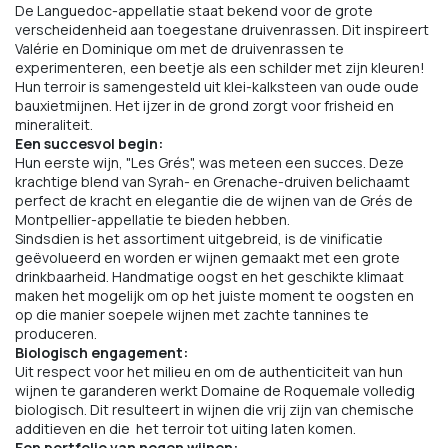
De Languedoc-appellatie staat bekend voor de grote
verscheidenheid aan toegestane druivenrassen. Dit inspireert
Valérie en Dominique om met de druivenrassen te
experimenteren, een beetje als een schilder met zijn kleuren!
Hun terroir is samengesteld uit klei-kalksteen van oude oude
bauxietmijnen. Het ijzer in de grond zorgt voor frisheid en
mineraliteit.
Een succesvol begin:
Hun eerste wijn, "Les Grés", was meteen een succes. Deze
krachtige blend van Syrah- en Grenache-druiven belichaamt
perfect de kracht en elegantie die de wijnen van de Grés de
Montpellier-appellatie te bieden hebben.
Sindsdien is het assortiment uitgebreid, is de vinificatie
geëvolueerd en worden er wijnen gemaakt met een grote
drinkbaarheid. Handmatige oogst en het geschikte klimaat
maken het mogelijk om op het juiste moment te oogsten en
op die manier soepele wijnen met zachte tannines te
produceren.
Biologisch engagement:
Uit respect voor het milieu en om de authenticiteit van hun
wijnen te garanderen werkt Domaine de Roquemale volledig
biologisch. Dit resulteert in wijnen die vrij zijn van chemische
additieven en die het terroir tot uiting laten komen.
Een portfolio van negen wijnen: