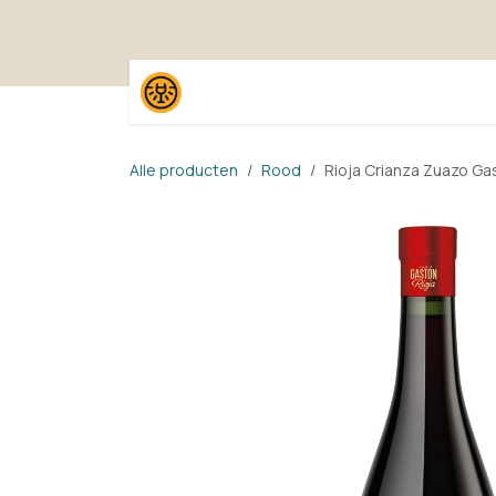
Overslaan naar inhoud
Home
Shop
Proefpak
Alle producten
Rood
Rioja Crianza Zuazo G