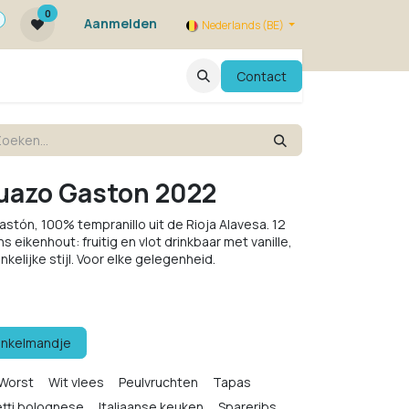
0
Aanmelden
Nederlands (BE)
ie zijn we ?
FAQ
Evenementen
Contact
Zuazo Gaston 2022
stón, 100% tempranillo uit de Rioja Alavesa. 12
eikenhout: fruitig en vlot drinkbaar met vanille,
elijke stijl. Voor elke gelegenheid.
inkelmandje
Worst
Wit vlees
Peulvruchten
Tapas
tti bolognese
Italiaanse keuken
Spareribs