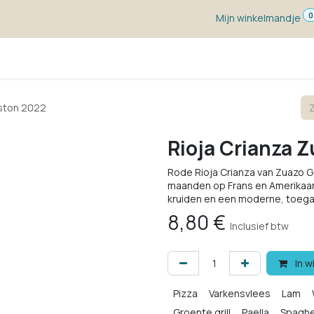
0
Mijn winkelmandje
ketten
Wijn voor ...
Wijnmakers
Blog
w
aston 2022
Rioja Crianza 
Rode Rioja Crianza van Zuazo Ga
maanden op Frans en Amerikaans 
kruiden en een moderne, toegank
8,80
€
Inclusief btw
In w
Pizza
Varkensvlees
Lam
Groente grill
Paella
Spaghe