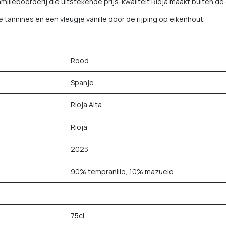
amilieboerderij die uitstekende prijs-kwaliteit Rioja maakt buiten 
e tannines en een vleugje vanille door de rijping op eikenhout.
Rood
Spanje
Rioja Alta
Rioja
2023
90% tempranillo, 10% mazuelo
75cl