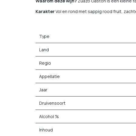
Waarom deze wijn?
Zuazo Gaston is een kleine f
Karakter
Vol en rond met sappig rood fruit, zacht
Type
Land
Regio
Appellatie
Jaar
Druivensoort
Alcohol %
Inhoud