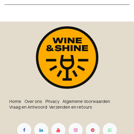
Ho​me
O​ve​r on​s
Privacy
Algemene Voorwaarden
Vraag en Antwoord
Verzenden en retours