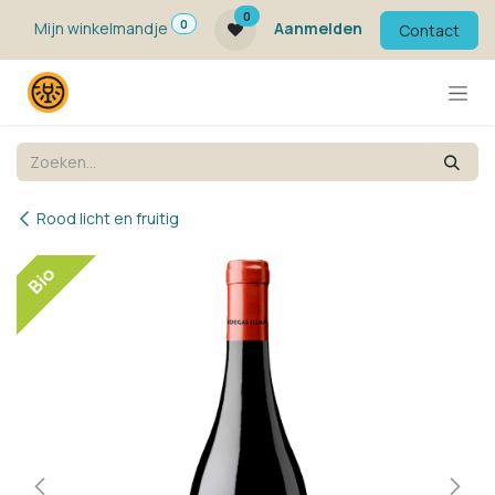
Overslaan naar inhoud
0
0
Mijn winkelmandje
Aanmelden
Contact
Rood licht en fruitig
Bio