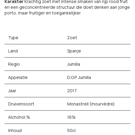
Karakter
Krachtig zoet met intense smaken van rijp rood fruit
en een geconcentreerde structuur die doet denken aan jonge
porto, maar fruitiger en toegankelijker.
Type
Zoet
Land
Spanje
Regio
Jumilla
Appelatie
D.O.P. Jumilla
Jaar
2017
Druivensoort
Monastrell (mourvèdre)
Alchohol %
16%
Inhoud
50cl