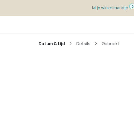
0
Mijn winkelmandje
ketten
Wijn voor ...
Wijnmakers
Blog
w
Datum & tijd
Details
Geboekt