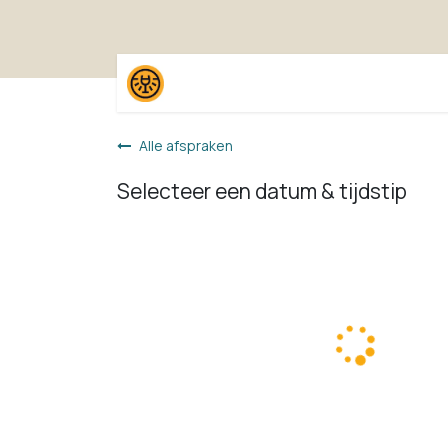
Overslaan naar inhoud
Home
Shop
Proefpak
Alle afspraken
Selecteer een datum & tijdstip