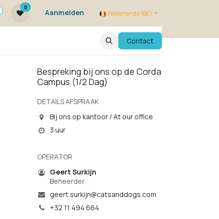
0
Aanmelden
Nederlands (BE)
ie zijn we ?
FAQ
Evenementen
Contact
Bespreking bij ons op de Corda
Campus (1/2 Dag)
DETAILS AFSPRAAK
Bij ons op kantoor / At our office
3 uur
OPERATOR
Geert Surkijn
Beheerder
geert.surkijn@catsanddogs.com
+32 11 494 664