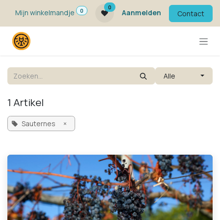
Overslaan naar inhoud
0
0
Mijn winkelmandje
Aanmelden
Contact
Alle
1 Artikel
Sauternes
×