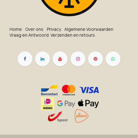
Ho​me
O​ve​r on​s
Privacy
Algemene Voorwaarden
Vraag en Antwoord
Verzenden en retours