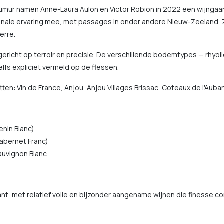
aumur namen Anne-Laura Aulon en Victor Robion in 2022 een wijngaa
onale ervaring mee, met passages in onder andere Nieuw-Zeeland, Z
erre.
gericht op terroir en precisie. De verschillende bodemtypes — rhyoli
lfs expliciet vermeld op de flessen.
ten: Vin de France, Anjou, Anjou Villages Brissac, Coteaux de l'Aub
enin Blanc)
abernet Franc)
auvignon Blanc
gant, met relatief volle en bijzonder aangename wijnen die finesse 