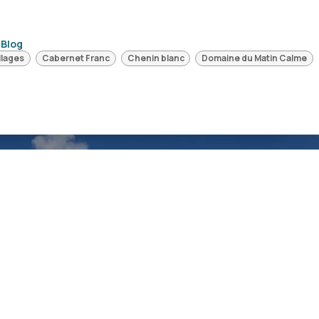
 Blog
llages
Cabernet Franc
Chenin blanc
Domaine du Matin Calme
jnen: Domaine Luc