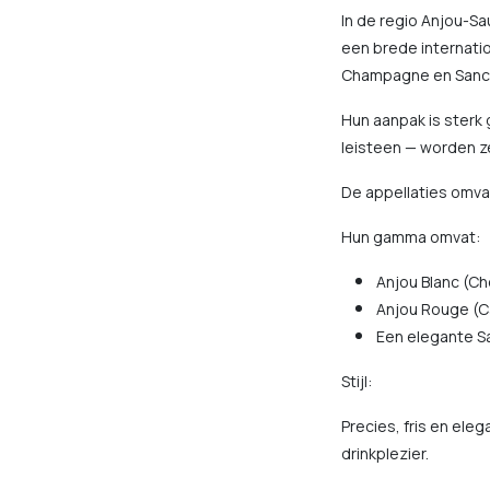
In de regio Anjou-S
een brede internati
Champagne en Sanc
Hun aanpak is sterk 
leisteen — worden ze
De appellaties omvat
Hun gamma omvat:
Anjou Blanc (Ch
Anjou Rouge (C
Een elegante S
Stijl:
Precies, fris en ele
drinkplezier.