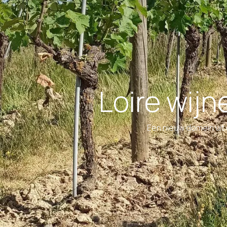
Loire wij
Een nieuw domein uit 