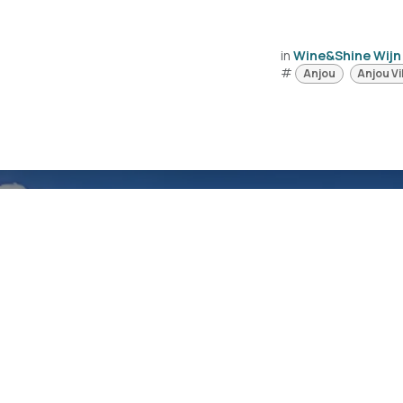
in
Wine&Shine Wijn
#
Anjou
Anjou Vi
Loire wi