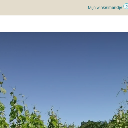
0
Mijn winkelmandje
ketten
Wijn voor ...
Wijnmakers
Blog
w