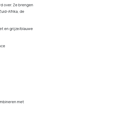
rd over. Ze brengen
uid-Afrika, de
et en grijze/blauwe
ance
combineren met