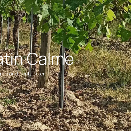
atin Calme
ijnen om te ontdekken.