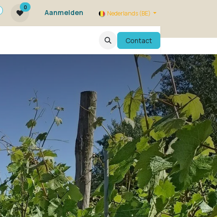
0
Aanmelden
Nederlands (BE)
ie zijn we ?
FAQ
Evenementen
Contact