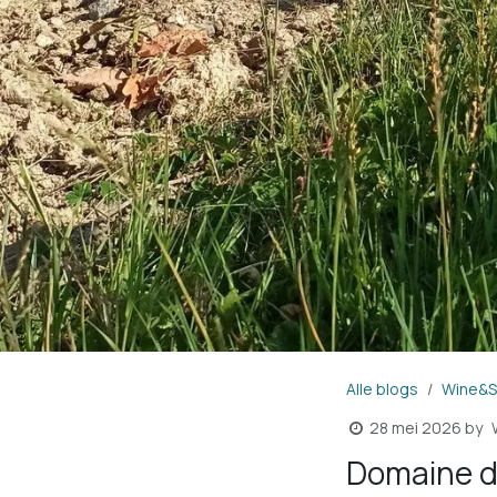
Alle blogs
Wine&Sh
28 mei 2026
by
Domaine d