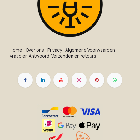
Ho​me
O​ve​r on​s
Privacy
Algemene Voorwaarden
Vraag en Antwoord
Verzenden en retours