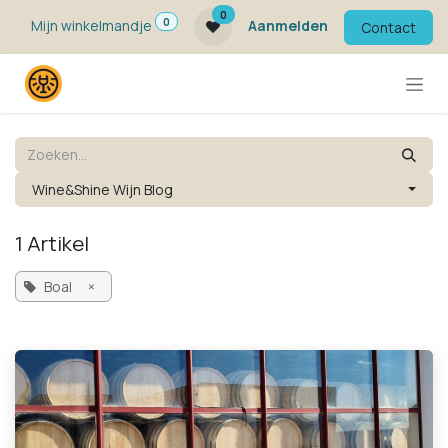
Overslaan naar inhoud
0
0
Mijn winkelmandje
Aanmelden
Contact
Wine&Shine Wijn Blog
1 Artikel
Boal
×