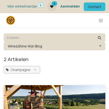
Overslaan naar inhoud
0
0
Mijn winkelmandje
Aanmelden
Contact
Wine&Shine Wijn Blog
2 Artikelen
Champagne
×