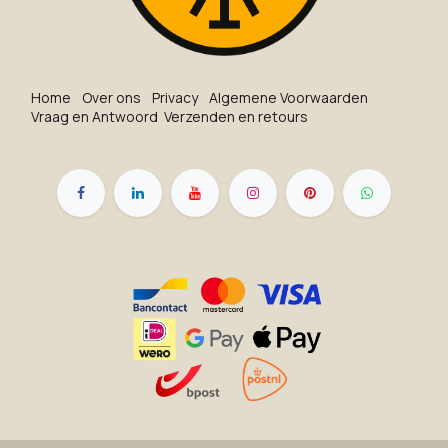
Ho​me
O​ve​r on​s
Privacy
Algemene Voorwaarden
Vraag en Antwoord
Verzenden en retours