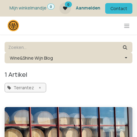
Overslaan naar inhoud
0
0
Mijn winkelmandje
Aanmelden
Contact
Wine&Shine Wijn Blog
1 Artikel
Terrantez
×