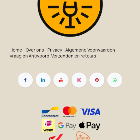
Ho​me
O​ve​r on​s
Privacy
Algemene Voorwaarden
Vraag en Antwoord
Verzenden en retours