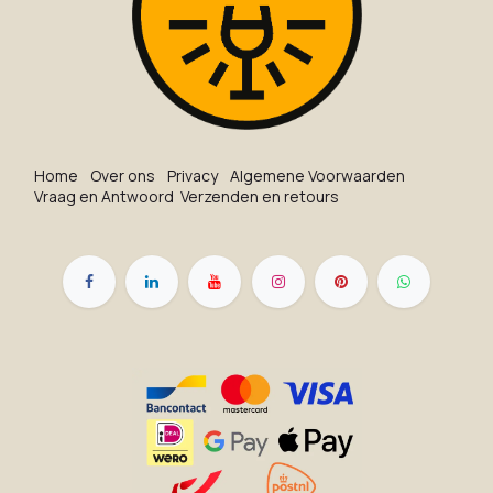
Ho​me
O​ve​r on​s
Privacy
Algemene Voorwaarden
Vraag en Antwoord
Verzenden en retours