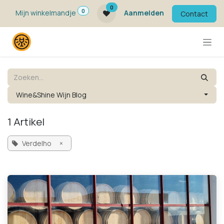
Overslaan naar inhoud
0
0
Mijn winkelmandje
Aanmelden
Contact
Wine&Shine Wijn Blog
1 Artikel
Verdelho
×