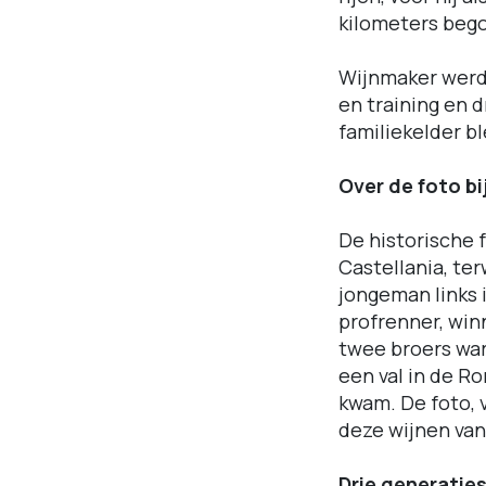
kilometers bego
Wijnmaker werd d
en training en d
familiekelder bl
Over de foto bij
De historische f
Castellania, ter
jongeman links i
profrenner, win
twee broers war
een val in de R
kwam. De foto, v
deze wijnen van
Drie generaties