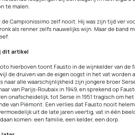
n te malen.
e Campionissimo zelf nooit. Hij was zijn tijd ver voo
ronk als renner zelfs nauwelijks wijn. Maar de band 
eef.
 dit artikel
oto hierboven toont Fausto in de wijnkelder van de f
wijl de druiven van de eigen oogst in het vat worden
s naar alle waarschijnlijkheid zijn jongere broer Sers
naar van Parijs-Roubaix in 1949, en sprekend op Faust
en onafscheidelijk, tot Serse in 1951 tragisch om he
onde van Piëmont. Een verlies dat Fausto nooit helem
ermoedelijk uit de late jaren veertig, vat in één bee
daan komen: een familie, een kelder, een dorp.
 later