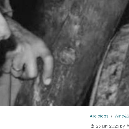
Alle blogs
Wine&Sh
25 juni 2025
by