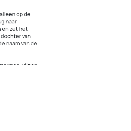
 alleen op de
ug naar
n en zet het
, dochter van
 de naam van de
 waarmee wijnen
 wijnen met de
 de rode van
n gewone
.