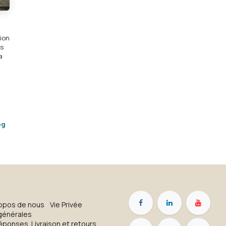
ion
ns
a
og
opos de nous
Vie Privée
générales
réponses
Livraison et retours