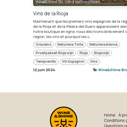
Wine&Shine BV, Gerd Vanmechelen
Vins de la Rioja
Maintenant que les premiers vins espagnols de la rég
de la Rioja et de la Ribera del Duero apparaissent da
notre boutique en ligne, nous décrivons brièvement l
région, les vins et pourquoi les v...
Graciano
Maturana Tinta
Maturana blanca
Proefpakket Rioja wijn
Rioja
Rioja wijn
Tempranillo
Vin Espagnol
Vins
12 juin 2024
Wine&Shine Bl
H​o​me
À pr
Conditions 
Questions 