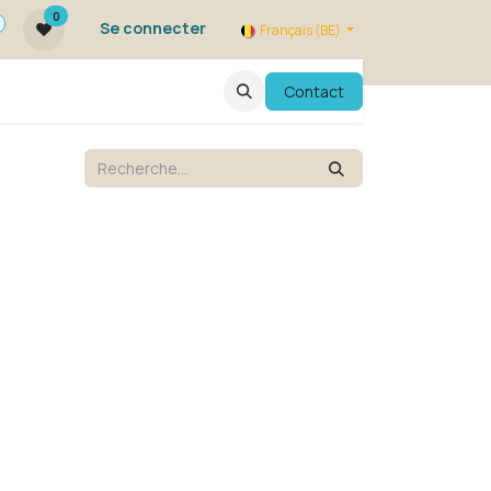
0
Se connecter
Français (BE)
qui sommes nous ?
FAQ
Contact
Evenements