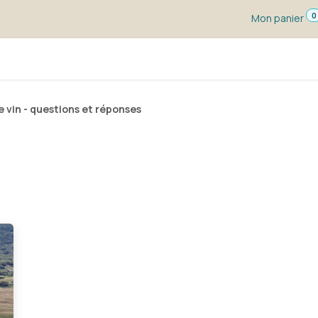
0
Mon panier
s dégustation
Un vin pour ...
Vignerons
Blog
e vin - questions et réponses