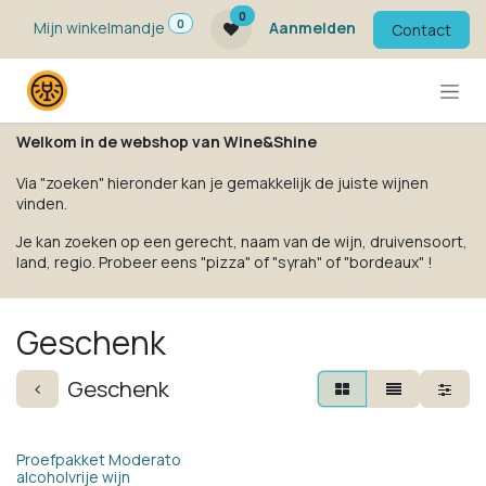
Overslaan naar inhoud
0
0
Mijn winkelmandje
Aanmelden
Contact
Welkom in de webshop van Wine&Shine
Via "zoeken" hieronder kan je gemakkelijk de juiste wijnen
vinden.
Je kan zoeken op een gerecht, naam van de wijn, druivensoort,
land, regio. Probeer eens "pizza" of "syrah" of "bordeaux" !
Geschenk
Geschenk
Proefpakket Moderato
alcoholvrije wijn