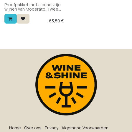
Proefpakket met alcoholvrije
wijnen van Moderato. Twee
flessen van elk: rood, wit en
schuimwijn. Alcoholvrij met de
63,50
€
smaak van echte wijn — om te
ontdekken.
Ho​me
O​ve​r on​s
Privacy
Algemene Voorwaarden