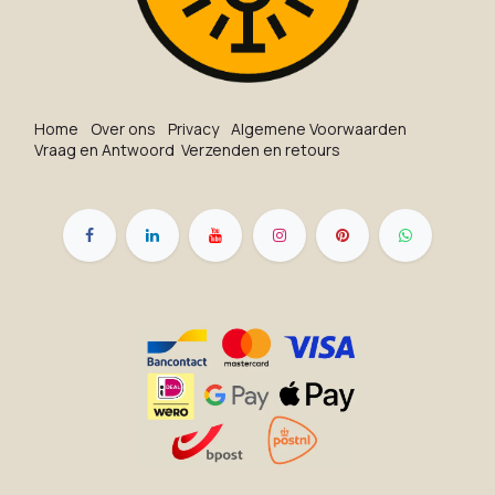
Ho​me
O​ve​r on​s
Privacy
Algemene Voorwaarden
Vraag en Antwoord
Verzenden en retours