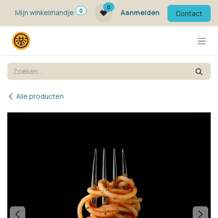
Overslaan naar inhoud
0
0
Mijn winkelmandje
Aanmelden
Contact
Alle producten