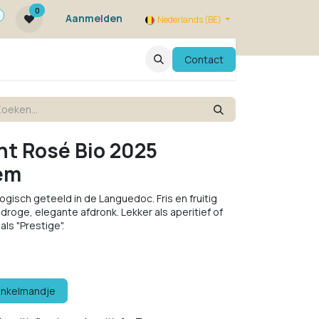
0
Aanmelden
Nederlands (BE)
ie zijn we ?
FAQ
Evenementen
Contact
nt Rosé Bio 2025
em
gisch geteeld in de Languedoc. Fris en fruitig
droge, elegante afdronk. Lekker als aperitief of
als "Prestige".
inkelmandje