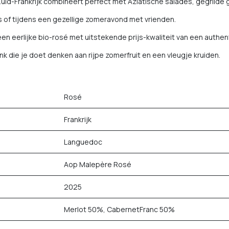
Zuid-Frankrijk combineert perfect met Aziatische salades, gegrilde
ras of tijdens een gezellige zomeravond met vrienden.
en eerlijke bio-rosé met uitstekende prijs-kwaliteit van een authe
onk die je doet denken aan rijpe zomerfruit en een vleugje kruiden.
Rosé
Frankrijk
Languedoc
Aop Malepère Rosé
2025
Merlot 50%, CabernetFranc 50%