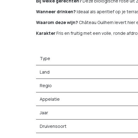
Bij welke gerechten?
Deze biologische rosé uit 
Wanneer drinken?
Ideaal als aperitief op je ter
Waarom deze wijn?
Château Guilhem levert hier e
Karakter
Fris en fruitig met een volle, ronde afdr
Type
Land
Regio
Appelatie
Jaar
Druivensoort