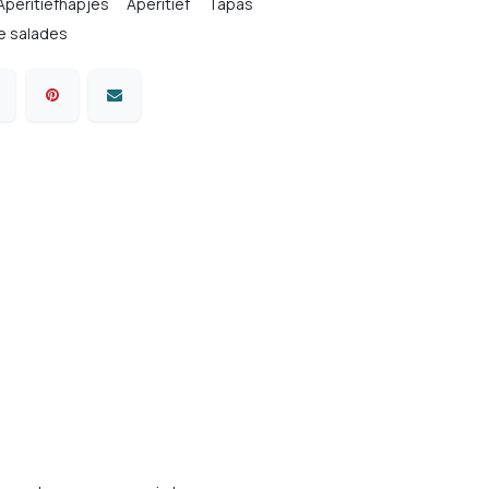
Aperitiefhapjes
Aperitief
Tapas
e salades
Mezze
Tajine
Bouillabaisse