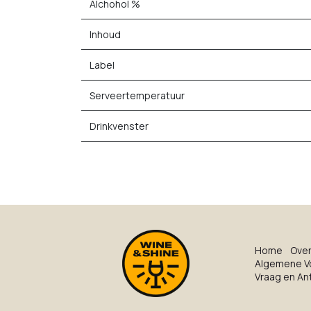
Alchohol %
Inhoud
Label
Serveertemperatuur
Drinkvenster
Ho​me
O​ve​
Algemene V
Vraag en A