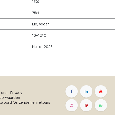
13%
75cl
Bio, Vegan
10–12°C
Nu tot 2028
r on​s
Privacy
oorwaarden
ntwoord
Verzenden en retours