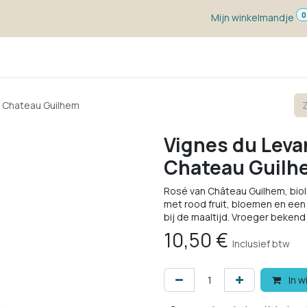
0
Mijn winkelmandje
ketten
Wijn voor ...
Wijnmakers
Blog
w
5 Chateau Guilhem
Vignes du Leva
Chateau Guilh
Rosé van Château Guilhem, biolo
met rood fruit, bloemen en een 
bij de maaltijd. Vroeger bekend 
10,50
€
Inclusief btw
In w