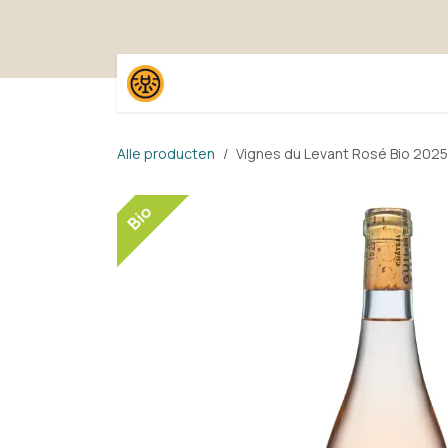
Overslaan naar inhoud
Home
Shop
Proefpak
Alle producten
Vignes du Levant Rosé Bio 202
Bio