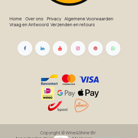
Ho​me
O​ve​r on​s
Privacy
Algemene Voorwaarden
Vraag en Antwoord
Verzenden en retours
Copyright ©
Wine&Shine BV