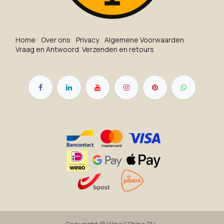
Ho​me
O​ve​r on​s
Privacy
Algemene Voorwaarden
Vraag en Antwoord
Verzenden en retours