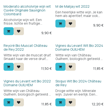
HVE
Moderato alcoholvrije wijn wit
M de Malijay wit 2022
Cuvée Originale Sauvignon
Een heerlijke witte wijn. Je kan
Colombard
hem als aperitief, maar ook
met brochttes, vis of wit
Alcoholvrije wijn wit. Een
vlees.
frisse, lichte en fruitige
9,90
€
alcoholvrije wijn die ook
smaakt naar wijn en druif.
9,90
€
Wordt geproduceerd als een
gewone wijn en vervolgens
wordt de alcohol verwijderd.
Druivensoorten Sauvignon
Bio
Bio
Reycré Bio Muscat Château
Vignes du Levant Wit Bio 2024
blanc en Colombard. Drink
de Rey 2022
Domaine GUILHEM
hem aan 8°. Bevat weinig
Witte wijn van de muscat druif.
Witte wijn van Château
calorieën.
Smaakt naar de verse druif.
Guilhem, biologisch geteeld in
Ideaal als aperitief. Dit is een
de Languedoc. Hoofdzakelijk
demi sec wijn met een tikje
sauvignon blanc: fris en rond
11,50
€
11,85
€
zoet.
met citrus, witte bloemen en
wit fruit. Lekker als aperitief of
bij het eten. Vroeger bekend
als "Prestige".
Bio
Bio
Vignes du Levant wit Bio 2022
Sisquo Wit Bio 2024 Château
Domaine GUILHEM
de Rey
Witte wijn van Château
Droge witte wijn. Minerale
Guilhem, biologisch geteeld in
wijn, zuiver en eerlijk. Een
de Languedoc. Hoofdzakelijk
witte wijn voor elke dag. Drink
sauvignon blanc: fris en rond
hem bij alle visgerechten of
11,85
€
12,20
€
met citrus, witte bloemen en
als aperitief.