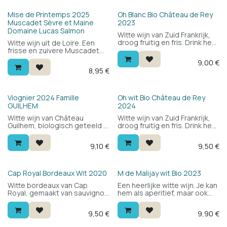
een romige afdronk. Voor
iedereen, voor elke
Bio
Mise de Printemps 2025
Oh Blanc Bio Château de Rey
gelegenheid.
Muscadet Sèvre et Maine
2023
Domaine Lucas Salmon
Witte wijn van Zuid Frankrijk,
droog fruitig en fris. Drink hem
Witte wijn uit de Loire. Een
bij visgerechten of aziatische
frisse en zuivere Muscadet
keuken en salades.
voor bij de mosselen. 100%
9,00
€
Druivensoorten macabeu en
Melon de Bourgogne.
8,95
€
vermentino. Een echt
zomerwijntje.
Bio
Viognier 2024 Famille
Oh wit Bio Château de Rey
GUILHEM
2024
Witte wijn van Château
Witte wijn van Zuid Frankrijk,
Guilhem, biologisch geteeld in
droog fruitig en fris. Drink hem
de Languedoc. 100% viognier:
bij visgerechten of aziatische
aromatisch en bloemig met
keuken en salades.
9,10
€
9,50
€
wit fruit, een ronde mond en
Druivensoorten macabeu en
een frisse afdronk. Lekker als
vermentino. Een echt
aperitief of bij het eten.
zomerwijntje.
HVE
Cap Royal Bordeaux Wit 2020
M de Malijay wit Bio 2023
Witte bordeaux van Cap
Een heerlijke witte wijn. Je kan
Royal, gemaakt van sauvignon
hem als aperitief, maar ook
blanc. Aromatisch en fris met
met brochttes, vis of wit
een chique touch. Lekker als
vlees.
9,50
€
9,90
€
aperitief of bij het eten — veel
plezier voor weinig geld.