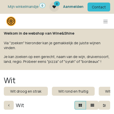
Overslaan naar inhoud
0
0
Mijn winkelmandje
Aanmelden
Contact
Welkom in de webshop van Wine&Shine
Via "zoeken" hieronder kan je gemakkelijk de juiste wijnen
vinden.
Je kan zoeken op een gerecht, naam van de wijn, druivensoort,
land, regio. Probeer eens "pizza" of "syrah" of "bordeaux" !
Wit
Wit droog en strak
Wit rond en fruitig
Wit k
Wit