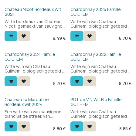
Château Nicot Bordeaux Wit
Chardonnay 2025 Famille
2021
GUILHEM
Witte bordeaux van Château
Witte wijn van Château
Nicot, gemaakt van sauvignon
Guilhem, biologisch geteeld in
blanc. Licht, fris en fijn met
de Languedoc. 100%
mooie finesse. Een
chardonnay: fris en fruitig,
8,49
€
8,70
€
aantrekkelijke witte bordeaux
toegankelijk en veelzijdig.
voor een zachte prijs.
Lekker als aperitief of bij vis
en zeevruchten. Veel wijn voor
de prijs.
Chardonnay 2024 Famille
Chardonnay 2022 Famille
GUILHEM
GUILHEM
Witte wijn van Château
Witte wijn van Château
Guilhem, biologisch geteeld in
Guilhem, biologisch geteeld in
de Languedoc. 100%
de Languedoc. 100%
chardonnay: fris en fruitig,
chardonnay: fris en fruitig,
8,70
€
8,70
€
toegankelijk en veelzijdig.
toegankelijk en veelzijdig.
Lekker als aperitief of bij vis
Lekker als aperitief of bij vis
en zeevruchten. Veel wijn voor
en zeevruchten. Veel wijn voor
de prijs.
de prijs.
Bio
Chateau La Maroutine
POT de VIN Wit Bio Famille
Bordeaux wit 2024
GUILHEM
Een witte wijn van sauvignon
Witte wijn van Château
blanc uit de streek van
Guilhem, biologisch geteeld in
Bordeaux. Gunstig en lekker.
de Languedoc. 100%
Een wij die je zowel als
chardonnay, zonder hout
8,80
€
8,85
€
aperitief als bij licht eten kan
gemaakt: fris en fruitig met
drinken.
witte bloemen, rijp fruit en