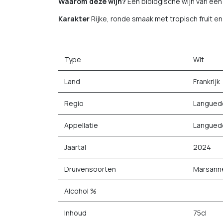
Waarom deze wijn?
Een biologische wijn van een 
Karakter
Rijke, ronde smaak met tropisch fruit en
Type
Wit
Land
Frankrijk
Regio
Languedo
Appellatie
Langued
Jaartal
2024
Druivensoorten
Marsanne
Alcohol %
Inhoud
75cl