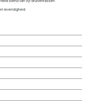
nieke blend van vijf druivenrassen.
en levendigheid.