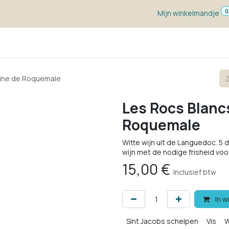
0
Mijn winkelmandje
ketten
Wijn voor ...
Wijnmakers
Blog
w
aine de Roquemale
Les Rocs Blanc
Roquemale
Witte wijn uit de Languedoc. 5
wijn met de nodige frisheid voo
15,00
€
Inclusief btw
In w
Sint Jacobs schelpen
Vis
W