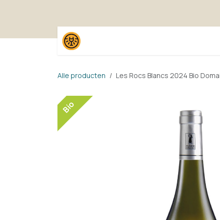
Overslaan naar inhoud
Home
Shop
Proefpak
Alle producten
Les Rocs Blancs 2024 Bio Dom
Bio