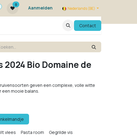
0
Aanmelden
Nederlands (BE)
ie zijn we ?
FAQ
Evenementen
Contact
s 2024 Bio Domaine de
 druivensoorten geven een complexe, volle witte
r een mooie balans.
inkelmandje
it vlees
Pasta room
Gegrilde vis