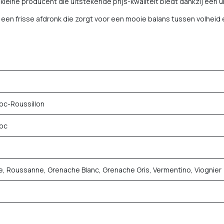
kleine producent die uitstekende prijs-kwaliteit biedt dankzij een u
 een frisse afdronk die zorgt voor een mooie balans tussen volheid 
c-Roussillon
oc
, Roussanne, Grenache Blanc, Grenache Gris, Vermentino, Viognier