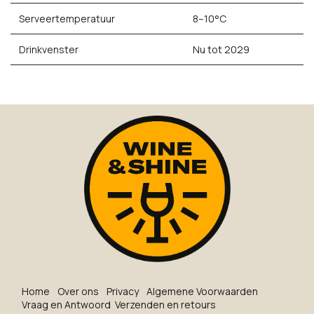
Serveertemperatuur
8–10°C
Drinkvenster
Nu tot 2029
Ho​me
O​ve​r on​s
Privacy
Algemene Voorwaarden
Vraag en Antwoord
Verzenden en retours