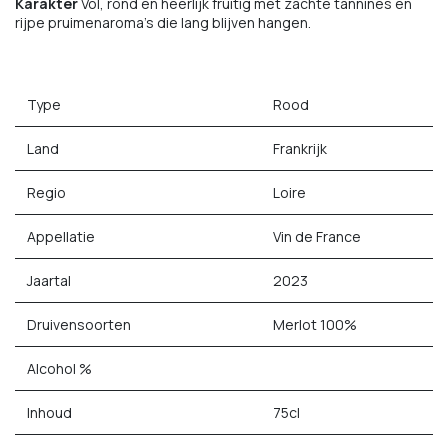
Karakter
Vol, rond en heerlijk fruitig met zachte tannines en
rijpe pruimenaroma's die lang blijven hangen.
Type
Rood
Land
Frankrijk
Regio
Loire
Appellatie
Vin de France
Jaartal
2023
Druivensoorten
Merlot 100%
Alcohol %
Inhoud
75cl