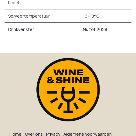
Label
Serveertemperatuur
16–18°C
Drinkvenster
Nu tot 2028
Ho​me
O​ve​r on​s
Privacy
Algemene Voorwaarden