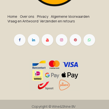
Ho​me
O​ve​r on​s
Privacy
Algemene Voorwaarden
Vraag en Antwoord
Verzenden en retours
Copyright ©
Wine&Shine BV