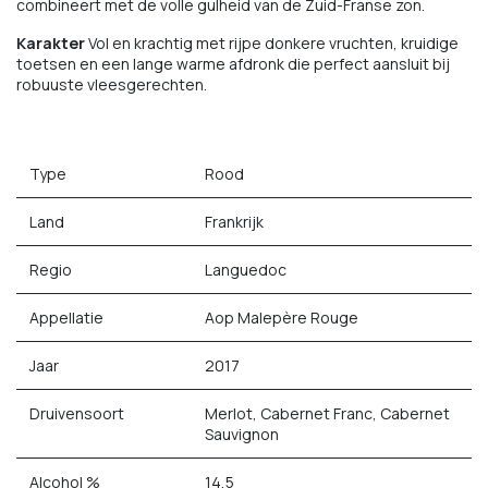
combineert met de volle gulheid van de Zuid-Franse zon.
Karakter
Vol en krachtig met rijpe donkere vruchten, kruidige
toetsen en een lange warme afdronk die perfect aansluit bij
robuuste vleesgerechten.
Type
Rood
Land
Frankrijk
Regio
Languedoc
Appellatie
Aop Malepère Rouge
Jaar
2017
Druivensoort
Merlot, Cabernet Franc, Cabernet
Sauvignon
Alcohol %
14,5