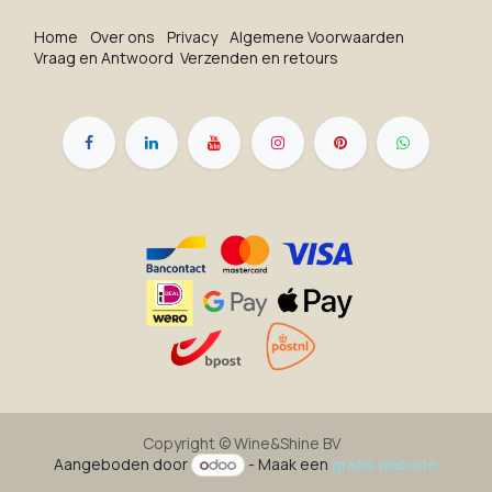
Ho​me
O​ve​r on​s
Privacy
Algemene Voorwaarden
Vraag en Antwoord
Verzenden en retours
Copyright ©
Wine&Shine BV
Aangeboden door
- Maak een
gratis website