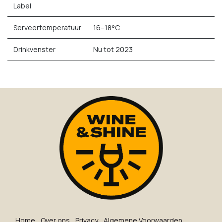
Label
Serveertemperatuur
16–18°C
Drinkvenster
Nu tot 2023
Ho​me
O​ve​r on​s
Privacy
Algemene Voorwaarden