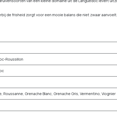
ruivensoorten van een kleine domaine uit de Languedoc levert uitzo
rbij de frisheid zorgt voor een mooie balans die niet zwaar aanvoelt
c-Roussillon
oc
, Roussanne, Grenache Blanc, Grenache Gris, Vermentino, Viognier