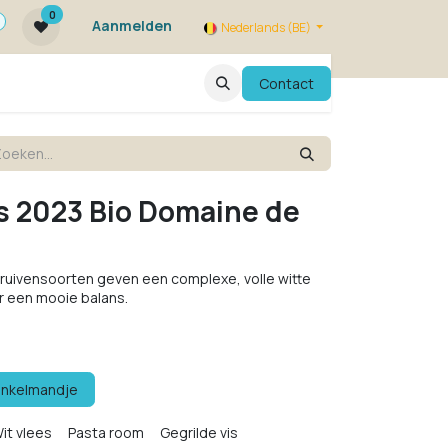
0
Aanmelden
Nederlands (BE)
ie zijn we ?
FAQ
Evenementen
Contact
s 2023 Bio Domaine de
 druivensoorten geven een complexe, volle witte
r een mooie balans.
inkelmandje
it vlees
Pasta room
Gegrilde vis