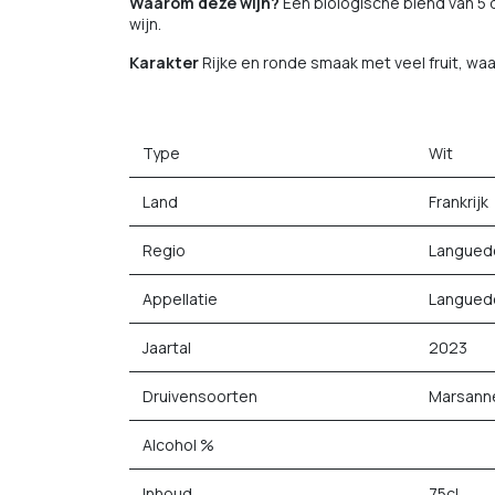
Waarom deze wijn?
Een biologische blend van 5 d
wijn.
Karakter
Rijke en ronde smaak met veel fruit, waa
Type
Wit
Land
Frankrijk
Regio
Languedo
Appellatie
Langued
Jaartal
2023
Druivensoorten
Marsanne
Alcohol %
Inhoud
75cl