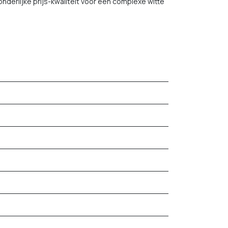
nderlijke prijs-kwaliteit voor een complexe witte
.