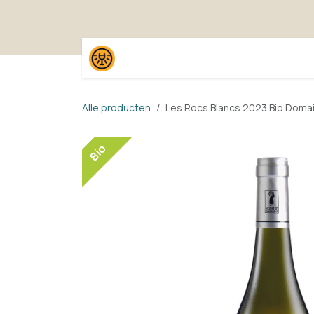
Overslaan naar inhoud
Home
Shop
Proefpak
Alle producten
Les Rocs Blancs 2023 Bio Dom
Bio