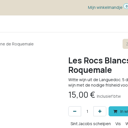
0
Mijn winkelmandje
ketten
Wijn voor ...
Wijnmakers
Blog
w
aine de Roquemale
Les Rocs Blanc
Roquemale
Witte wijn uit de Languedoc. 5
wijn met de nodige frisheid voo
15,00
€
Inclusief btw
In w
Sint Jacobs schelpen
Vis
W