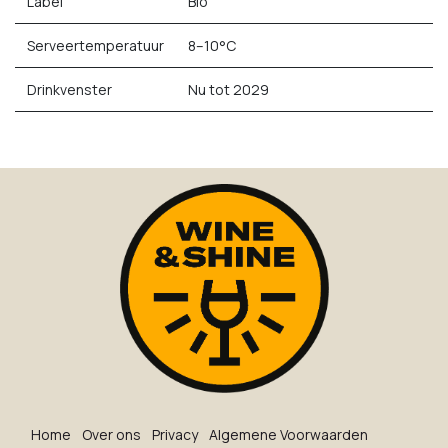
Label
Bio
Serveertemperatuur
8–10°C
Drinkvenster
Nu tot 2029
Ho​me
O​ve​r on​s
Privacy
Algemene Voorwaarden