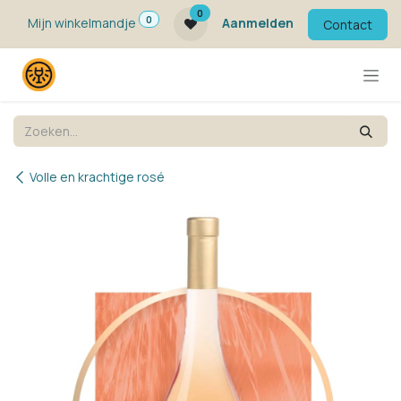
Overslaan naar inhoud
0
0
Mijn winkelmandje
Aanmelden
Contact
Volle en krachtige rosé