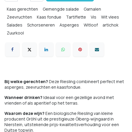
Kaas gerechten
Gemengde salade
Garnalen
Zeevruchten
Kaas fondue
Tartiflette
Vis
Wit vlees
Salades
Schorseneren
Asperges
Witloof
artichok
Zuurkool
Bij welke gerechten?
Deze Riesling combineert perfect met
asperges, zeevruchten en kaasfondue.
Wanneer drinken?
Ideaal voor een gezellige avond met
vrienden of als aperitief op het terras.
Waarom deze wijn?
Een biologische Riesling van kleine
producent Gröhl uit de prestigieuze Ölberg-wijngaard in
Nierstein, uitstekende prijs-kwaliteitsverhouding voor een
Duitse topwijn.