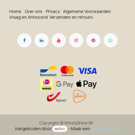
Ho​me
O​ve​r on​s
Privacy
Algemene Voorwaarden
Vraag en Antwoord
Verzenden en retours
Copyright ©
Wine&Shine BV
Aangeboden door
- Maak een
gratis website