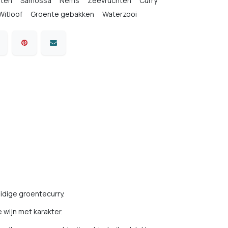
hten
Samossa
Nems
Zeevruchten
Curry
Witloof
Groente gebakken
Waterzooi
idige groentecurry.
e wijn met karakter.