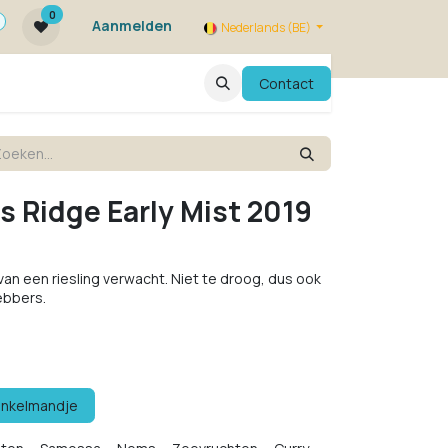
0
Aanmelden
Nederlands (BE)
ie zijn we ?
FAQ
Evenementen
Contact
s Ridge Early Mist 2019
 van een riesling verwacht. Niet te droog, dus ook
hebbers.
inkelmandje