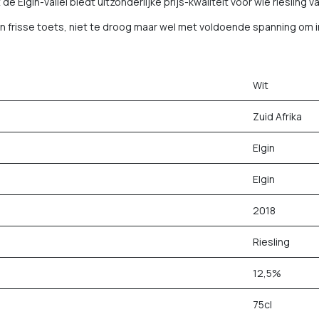
 de Elgin-vallei biedt uitzonderlijke prijs-kwaliteit voor wie rieslin
en frisse toets, niet te droog maar wel met voldoende spanning om i
Wit
Zuid Afrika
Elgin
Elgin
2018
Riesling
12,5%
75cl