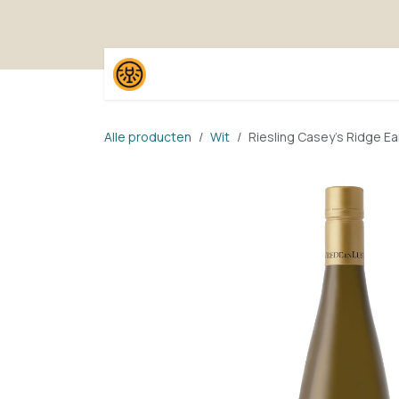
Overslaan naar inhoud
Home
Shop
Proefpak
Alle producten
Wit
Riesling Casey's Ridge Ea