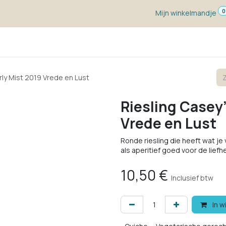
0
Mijn winkelmandje
ketten
Wijn voor ...
Wijnmakers
Blog
w
rly Mist 2019 Vrede en Lust
Riesling Casey'
Vrede en Lust
Ronde riesling die heeft wat je
als aperitief goed voor de lief
10,50
€
Inclusief btw
In w