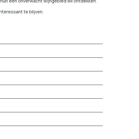
g vanuit een onverwacht wijngebied wil ontdekken.
nteressant te blijven.