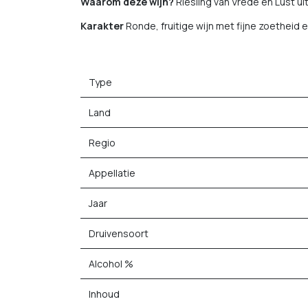
Waarom deze wijn?
Riesling van Vrede en Lust uit
Karakter
Ronde, fruitige wijn met fijne zoetheid 
Type
Land
Regio
Appellatie
Jaar
Druivensoort
Alcohol %
Inhoud