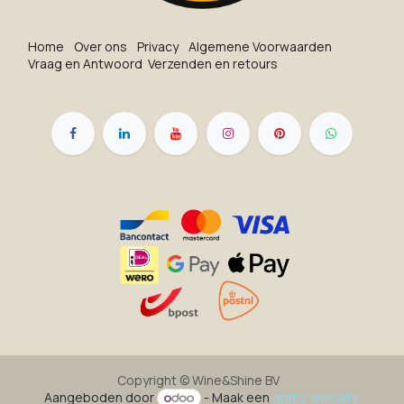
Ho​me
O​ve​r on​s
Privacy
Algemene Voorwaarden
Vraag en Antwoord
Verzenden en retours
Copyright ©
Wine&Shine BV
Aangeboden door
- Maak een
gratis website