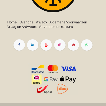
Ho​me
O​ve​r on​s
Privacy
Algemene Voorwaarden
Vraag en Antwoord
Verzenden en retours