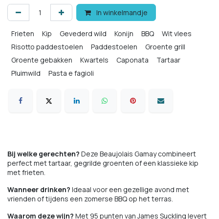
In winkelmandje
Frieten
Kip
Gevederd wild
Konijn
BBQ
Wit vlees
Risotto paddestoelen
Paddestoelen
Groente grill
Groente gebakken
Kwartels
Caponata
Tartaar
Pluimwild
Pasta e fagioli
Gevulde tomaten
Bij welke gerechten?
Deze Beaujolais Gamay combineert
perfect met tartaar, gegrilde groenten of een klassieke kip
met frieten.
Wanneer drinken?
Ideaal voor een gezellige avond met
vrienden of tijdens een zomerse BBQ op het terras.
Waarom deze wijn?
Met 95 punten van James Suckling levert