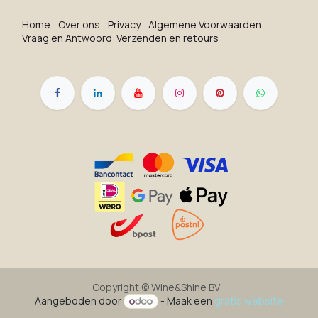
Ho​me
O​ve​r on​s
Privacy
Algemene Voorwaarden
Vraag en Antwoord
Verzenden en retours
Copyright ©
Wine&Shine BV
Aangeboden door
- Maak een
gratis website